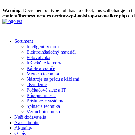
Warning
: Decrement on type null has no effect, this will change in 
content/themes/uncode/core/inc/wp-bootstrap-navwalker.php
on 
Sortiment
Inteligentný dom
Elektroinštalačný materiál
Fotovoltaika
Inšpekčné kamery
Káble a vodiče
Meracia technika
Nástroje na prácu s káblami
Osvetlenie
Počítačové siete a IT
Prípojné miesta
Prístupové systémy
Spínacia technika
Vzduchotechnika
Naši dodávatelia
Na stiahnutie
Aktuality
O nás