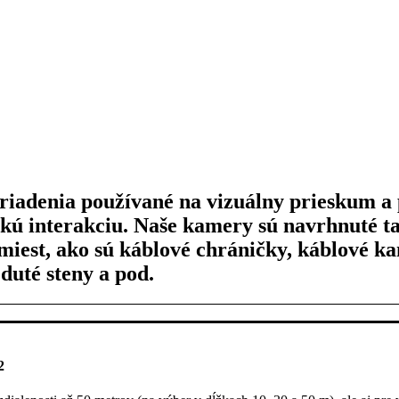
iadenia používané na vizuálny prieskum a 
skú interakciu. Naše kamery sú navrhnuté t
miest, ako sú káblové chráničky, káblové k
duté steny a pod.
2