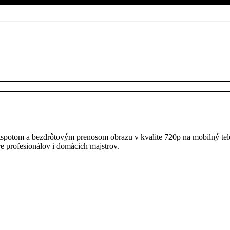
tspotom a bezdrôtovým prenosom obrazu v kvalite 720p na mobilný tele
re profesionálov i domácich majstrov.