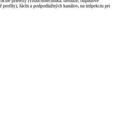
 väčšie prierezy (vzduchotechnika, drenáže, odpadové
profily), šácht a podpodlažných kanálov, na inšpekciu pri