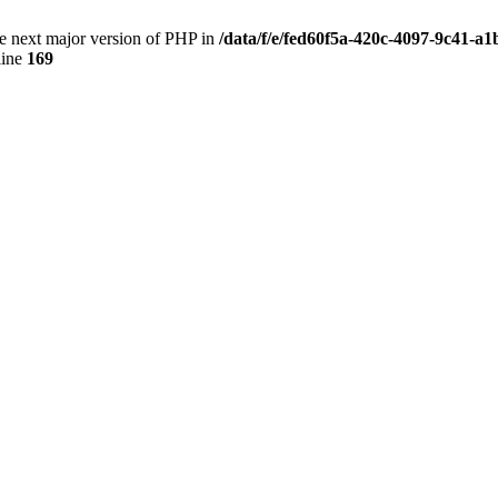
the next major version of PHP in
/data/f/e/fed60f5a-420c-4097-9c41-a
line
169