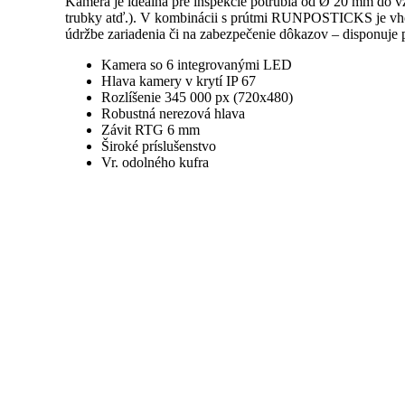
Kamera je ideálna pre inšpekcie potrubia od Ø 20 mm do vzd
trubky atď.). V kombinácii s prútmi RUNPOSTICKS je vhodn
údržbe zariadenia či na zabezpečenie dôkazov – disponuje 
Kamera so 6 integrovanými LED
Hlava kamery v krytí IP 67
Rozlíšenie 345 000 px (720x480)
Robustná nerezová hlava
Závit RTG 6 mm
Široké príslušenstvo
Vr. odolného kufra