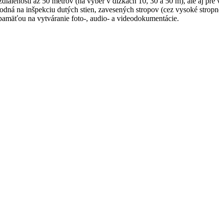
ialenosti až 50 metrov (na výber v dĺžkach 10, 30 a 50 m), ale aj pre
á na inšpekciu dutých stien, zavesených stropov (cez vysoké stropné 
pamäťou na vytváranie foto-, audio- a videodokumentácie.