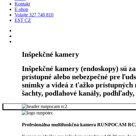
Kontakt
E-shop
Volajte 327 740 810
EST CZ
Inšpekčné kamery
Inšpekčné kamery (endoskopy) sú zar
prístupné alebo nebezpečné pre ľud
snímky a videá z ťažko prístupných 
šachty, podlahové kanály, podhľady, 
Profesionálna multifunkčná kamera RUNPOCAM RC